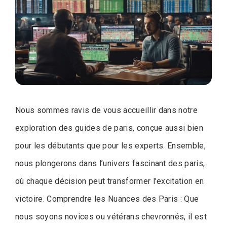
Nous sommes ravis de vous accueillir dans notre
exploration des guides de paris, conçue aussi bien
pour les débutants que pour les experts. Ensemble,
nous plongerons dans l’univers fascinant des paris,
où chaque décision peut transformer l’excitation en
victoire. Comprendre les Nuances des Paris : Que
nous soyons novices ou vétérans chevronnés, il est