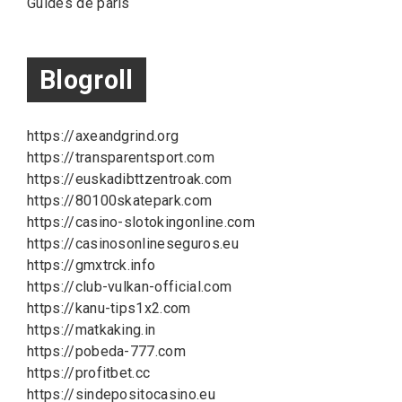
Guides de paris
Blogroll
https://axeandgrind.org
https://transparentsport.com
https://euskadibttzentroak.com
https://80100skatepark.com
https://casino-slotokingonline.com
https://casinosonlineseguros.eu
https://gmxtrck.info
https://club-vulkan-official.com
https://kanu-tips1x2.com
https://matkaking.in
https://pobeda-777.com
https://profitbet.cc
https://sindepositocasino.eu