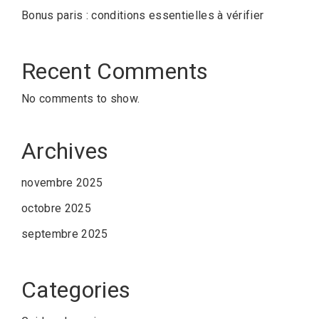
Bonus paris : conditions essentielles à vérifier
Recent Comments
No comments to show.
Archives
novembre 2025
octobre 2025
septembre 2025
Categories