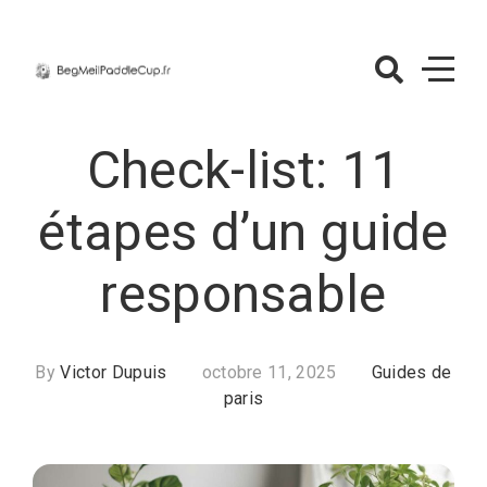
Skip
to
content
BegMeilPaddle
– Guides de pa
Check-list: 11
étapes d’un guide
responsable
By
Victor Dupuis
octobre 11, 2025
Guides de
paris