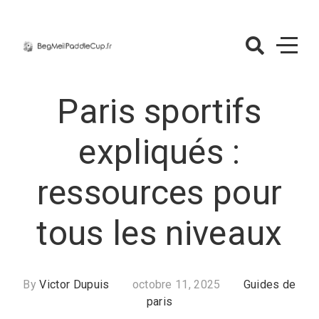
Skip
to
content
BegMeilPaddle
– Guides de pa
Paris sportifs
expliqués :
ressources pour
tous les niveaux
By
Victor Dupuis
octobre 11, 2025
Guides de
paris