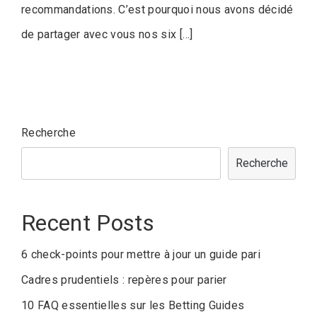
recommandations. C’est pourquoi nous avons décidé
de partager avec vous nos six […]
Recherche
Recherche
Recent Posts
6 check-points pour mettre à jour un guide pari
Cadres prudentiels : repères pour parier
10 FAQ essentielles sur les Betting Guides