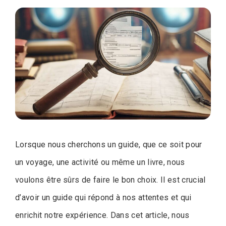
Lorsque nous cherchons un guide, que ce soit pour
un voyage, une activité ou même un livre, nous
voulons être sûrs de faire le bon choix. Il est crucial
d’avoir un guide qui répond à nos attentes et qui
enrichit notre expérience. Dans cet article, nous