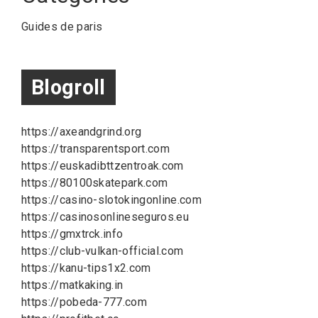
Guides de paris
Blogroll
https://axeandgrind.org
https://transparentsport.com
https://euskadibttzentroak.com
https://80100skatepark.com
https://casino-slotokingonline.com
https://casinosonlineseguros.eu
https://gmxtrck.info
https://club-vulkan-official.com
https://kanu-tips1x2.com
https://matkaking.in
https://pobeda-777.com