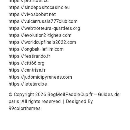
https://profitbet.cc
https://sindepositocasino.eu
https://vivosbobet.net
https://vulcanrussia777club.com
https://webtrotteurs-quartiers.org
https://evolution2-tignes.com
https://worldcupfinals2022.com
https://ongbak-lefilm.com
https://festirando.fr
https://cttt66.org
https://centrisa.fr
https://judomidipyrenees.com
https://letetard.be
© Copyright 2026
BegMeilPaddleCup.fr – Guides de
paris
. All rights reserved.
|
Designed By
99colorthemes