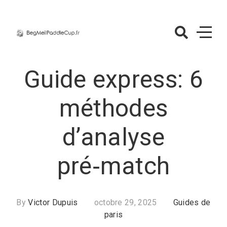
Skip
to
content
BegMeilPaddle
– Guides de pa
Guide express: 6
méthodes
d’analyse
pré‑match
By
Victor Dupuis
octobre 29, 2025
Guides de
paris