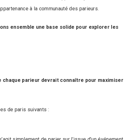
appartenance à la communauté des parieurs.
sons ensemble une base solide pour explorer les
e chaque parieur devrait connaître pour maximiser
es de paris suivants :
 s’agit simplement de parier sur l’issue d’un événement