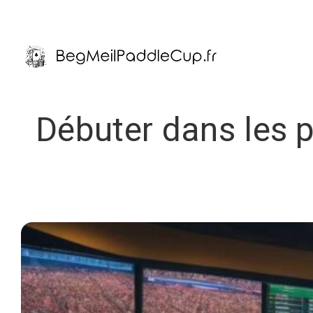
Skip
to
content
BegMe
– Guid
Débuter dans les p