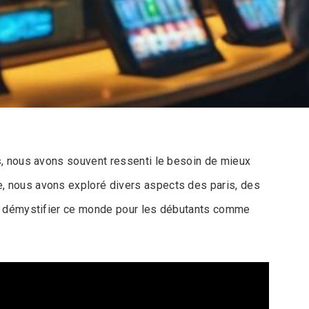
s
, nous avons souvent ressenti le besoin de mieux
 nous avons exploré divers aspects des paris, des
de démystifier ce monde pour les débutants comme