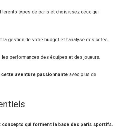
ifférents types de paris et choisissez ceux qui
ut la gestion de votre budget et l’analyse des cotes.
et les performances des équipes et des joueurs.
cette aventure passionnante
avec plus de
ntiels
 concepts qui forment la base des paris sportifs.