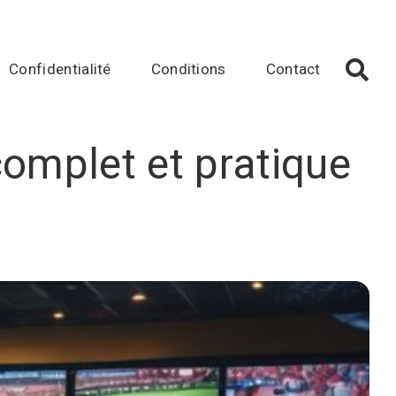
Confidentialité
Conditions
Contact
complet et pratique