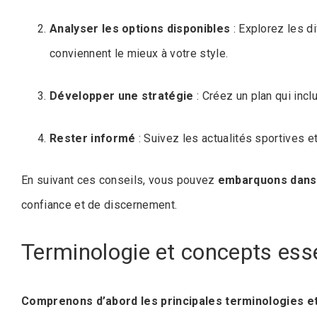
Analyser les options disponibles
: Explorez les d
conviennent le mieux à votre style.
Développer une stratégie
: Créez un plan qui incl
Rester informé
: Suivez les actualités sportives 
En suivant ces conseils, vous pouvez
embarquons dans 
confiance et de discernement.
Terminologie et concepts esse
Comprenons d’abord les principales terminologies et