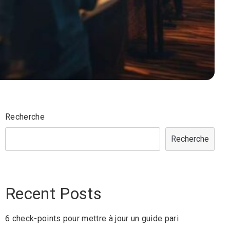
Recherche
Recherche
Recent Posts
6 check-points pour mettre à jour un guide pari