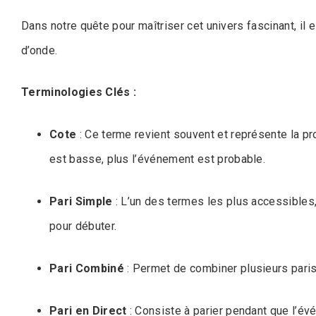
Dans notre quête pour maîtriser cet univers fascinant, il
d’onde.
Terminologies Clés :
Cote
: Ce terme revient souvent et représente la pr
est basse, plus l’événement est probable.
Pari Simple
: L’un des termes les plus accessibles, i
pour débuter.
Pari Combiné
: Permet de combiner plusieurs paris 
Pari en Direct
: Consiste à parier pendant que l’év