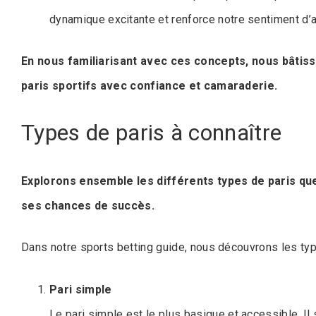
dynamique excitante et renforce notre sentiment d’
En nous familiarisant avec ces concepts, nous bâtis
paris sportifs avec confiance et camaraderie.
Types de paris à connaître
Explorons ensemble les différents types de paris qu
ses chances de succès.
Dans notre sports betting guide, nous découvrons les typ
Pari simple
Le pari simple est le plus basique et accessible. Il