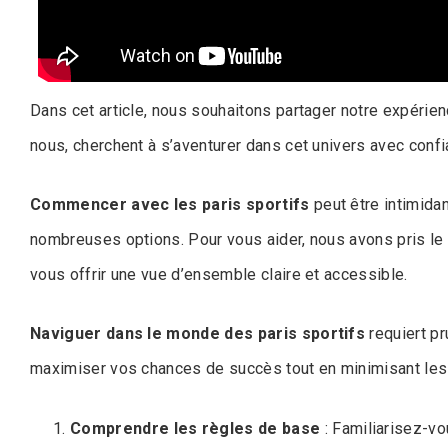
Dans cet article, nous souhaitons partager notre expérie
nous, cherchent à s’aventurer dans cet univers avec conf
Commencer avec les paris sportifs
peut être intimida
nombreuses options. Pour vous aider, nous avons pris le
vous offrir une vue d’ensemble claire et accessible.
Naviguer dans le monde des paris sportifs
requiert pr
maximiser vos chances de succès tout en minimisant les 
Comprendre les règles de base
: Familiarisez-v