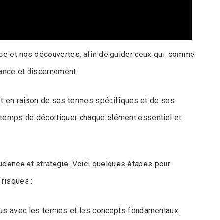
nce et nos découvertes, afin de guider ceux qui, comme
iance et discernement.
nt en raison de ses termes spécifiques et de ses
 temps de décortiquer chaque élément essentiel et
udence et stratégie. Voici quelques étapes pour
risques :
ous avec les termes et les concepts fondamentaux.