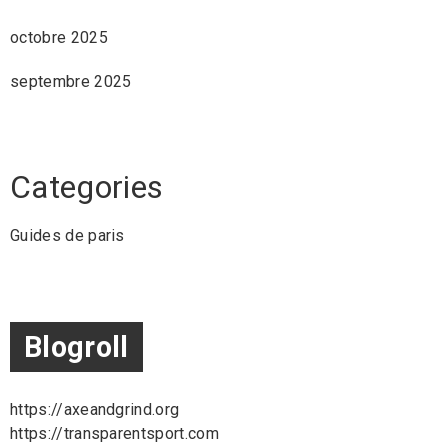
octobre 2025
septembre 2025
Categories
Guides de paris
Blogroll
https://axeandgrind.org
https://transparentsport.com