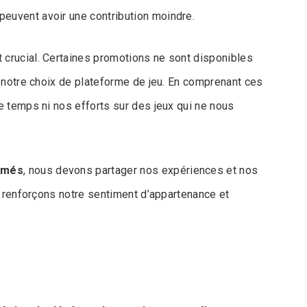
 peuvent avoir une contribution moindre.
crucial. Certaines promotions ne sont disponibles
 notre choix de plateforme de jeu. En comprenant ces
 temps ni nos efforts sur des jeux qui ne nous
rmés
, nous devons partager nos expériences et nos
s renforçons notre sentiment d’appartenance et