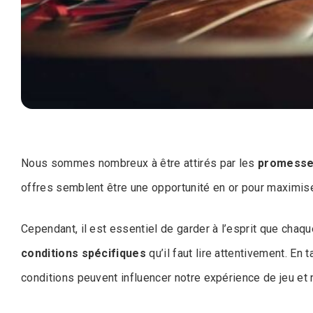
Nous sommes nombreux à être attirés par les
promesses
offres semblent être une opportunité en or pour maximise
Cependant, il est essentiel de garder à l’esprit que chaqu
conditions spécifiques
qu’il faut lire attentivement. En
conditions peuvent influencer notre expérience de jeu et n