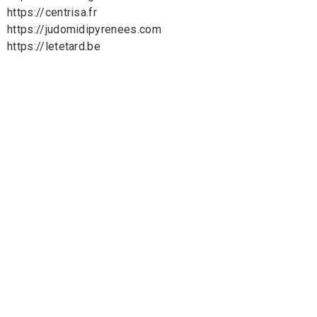
https://centrisa.fr
https://judomidipyrenees.com
https://letetard.be