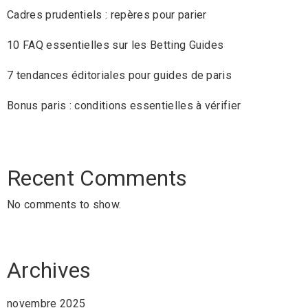
Cadres prudentiels : repères pour parier
10 FAQ essentielles sur les Betting Guides
7 tendances éditoriales pour guides de paris
Bonus paris : conditions essentielles à vérifier
Recent Comments
No comments to show.
Archives
novembre 2025