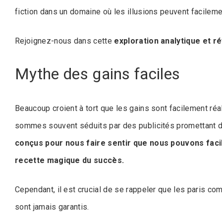
fiction dans un domaine où les illusions peuvent facileme
Rejoignez-nous dans cette
exploration analytique et ré
Mythe des gains faciles
Beaucoup croient à tort que les gains sont facilement ré
sommes souvent séduits par des publicités promettant d
conçus pour nous faire sentir que nous pouvons faci
recette magique du succès.
Cependant, il est crucial de se rappeler que les paris co
sont jamais garantis.