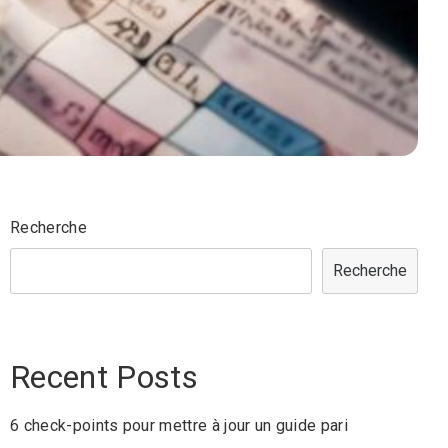
Recherche
Recherche
Recent Posts
6 check-points pour mettre à jour un guide pari