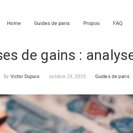
Home
Guides de paris
Propos
FAQ
ilPaddleCup.fr
es de paris
s de gains : analyse
By
Victor Dupuis
octobre 23, 2025
Guides de paris