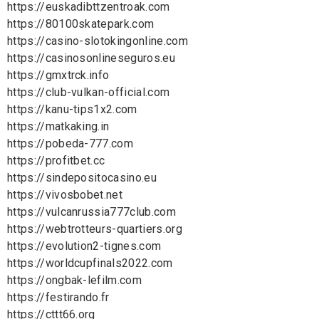
https://euskadibttzentroak.com
https://80100skatepark.com
https://casino-slotokingonline.com
https://casinosonlineseguros.eu
https://gmxtrck.info
https://club-vulkan-official.com
https://kanu-tips1x2.com
https://matkaking.in
https://pobeda-777.com
https://profitbet.cc
https://sindepositocasino.eu
https://vivosbobet.net
https://vulcanrussia777club.com
https://webtrotteurs-quartiers.org
https://evolution2-tignes.com
https://worldcupfinals2022.com
https://ongbak-lefilm.com
https://festirando.fr
https://cttt66.org