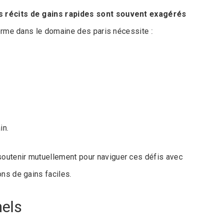
es récits de gains rapides sont souvent exagérés
terme dans le domaine des paris nécessite :
in.
outenir mutuellement pour naviguer ces défis avec
ns de gains faciles.
nels