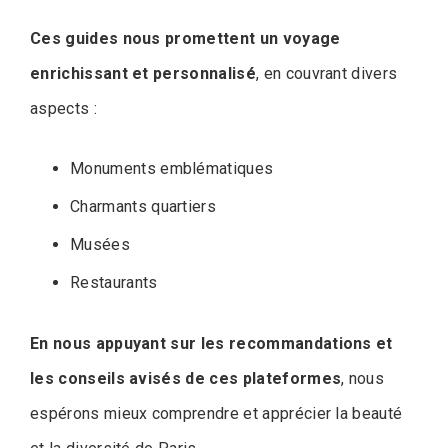
Ces guides nous promettent un voyage
enrichissant et personnalisé
, en couvrant divers
aspects :
Monuments emblématiques
Charmants quartiers
Musées
Restaurants
En nous appuyant sur les recommandations et
les conseils avisés de ces plateformes
, nous
espérons mieux comprendre et apprécier la beauté