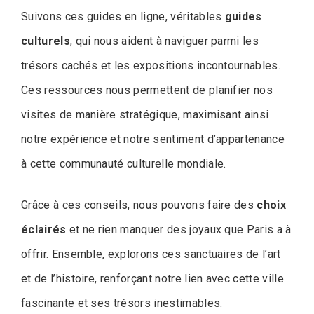
Suivons ces guides en ligne, véritables
guides
culturels
, qui nous aident à naviguer parmi les
trésors cachés et les expositions incontournables.
Ces ressources nous permettent de planifier nos
visites de manière stratégique, maximisant ainsi
notre expérience et notre sentiment d’appartenance
à cette communauté culturelle mondiale.
Grâce à ces conseils, nous pouvons faire des
choix
éclairés
et ne rien manquer des joyaux que Paris a à
offrir. Ensemble, explorons ces sanctuaires de l’art
et de l’histoire, renforçant notre lien avec cette ville
fascinante et ses trésors inestimables.