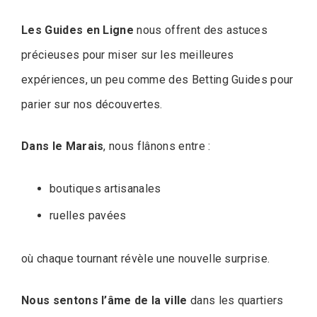
Les Guides en Ligne
nous offrent des astuces
précieuses pour miser sur les meilleures
expériences, un peu comme des Betting Guides pour
parier sur nos découvertes.
Dans le Marais
, nous flânons entre :
boutiques artisanales
ruelles pavées
où chaque tournant révèle une nouvelle surprise.
Nous sentons l’âme de la ville
dans les quartiers