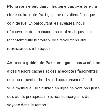
Plongeons-nous dans l’histoire captivante et la
riche culture de Paris
, qui se dévoilent à chaque
coin de rue. En parcourant les avenues, nous
découvrons des monuments emblématiques qui
racontent mille histoires, des révolutions aux
renaissances artistiques.
Avec des guides de Paris en ligne
, nous accédons
à des trésors cachés et des anecdotes fascinantes
qui nourrissent notre désir d’appartenance à cette
ville mythique. Ces guides en ligne ne sont pas juste
des outils pratiques, mais nos compagnons de
voyage dans le temps.