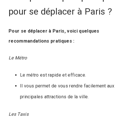
pour se déplacer à Paris ?
Pour se déplacer à Paris, voici quelques
recommandations pratiques :
Le Métro
Le métro est rapide et efficace.
Il vous permet de vous rendre facilement aux
principales attractions de la ville.
Les Taxis