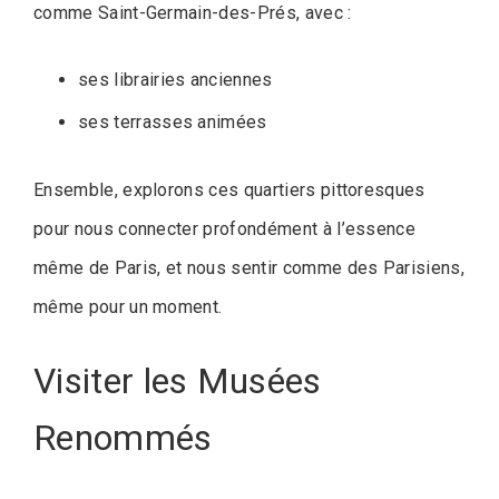
comme Saint-Germain-des-Prés, avec :
ses librairies anciennes
ses terrasses animées
Ensemble, explorons ces quartiers pittoresques
pour nous connecter profondément à l’essence
même de Paris, et nous sentir comme des Parisiens,
même pour un moment.
Visiter les Musées
Renommés