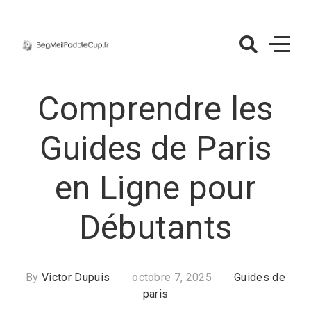
Skip
to
content
BegMeilPaddle
– Guides de pa
Comprendre les
Guides de Paris
en Ligne pour
Débutants
By
Victor Dupuis
octobre 7, 2025
Guides de
paris