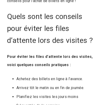
conseils pour l’achat de billets en ligne !
Quels sont les conseils
pour éviter les files
d’attente lors des visites ?
Pour éviter les files d’attente lors des visites,
voici quelques conseils pratiques :
Achetez des billets en ligne à l’avance.
Arrivez tôt le matin ou en fin de journée.
Planifiez les visites les jours moins