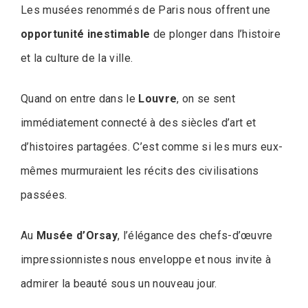
Les musées renommés de Paris nous offrent une
opportunité inestimable
de plonger dans l’histoire
et la culture de la ville.
Quand on entre dans le
Louvre
, on se sent
immédiatement connecté à des siècles d’art et
d’histoires partagées. C’est comme si les murs eux-
mêmes murmuraient les récits des civilisations
passées.
Au
Musée d’Orsay
, l’élégance des chefs-d’œuvre
impressionnistes nous enveloppe et nous invite à
admirer la beauté sous un nouveau jour.