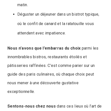
matin.
Déguster un déjeuner dans un bistrot typique,
où le confit de canard et la ratatouille vous
attendent avec impatience.
Nous n’avons que l’embarras du choix
parmi les
innombrables bistros, restaurants étoilés et
pâtisseries raffinées. C’est comme parier sur un
guide des paris culinaires, où chaque choix peut
nous mener à une découverte gustative
exceptionnelle.
Sentons-nous chez nous
dans ces lieux où l’art de