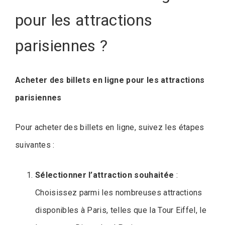
pour les attractions
parisiennes ?
Acheter des billets en ligne pour les attractions
parisiennes
Pour acheter des billets en ligne, suivez les étapes
suivantes :
Sélectionner l’attraction souhaitée
:
Choisissez parmi les nombreuses attractions
disponibles à Paris, telles que la Tour Eiffel, le