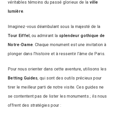
véritables témoins du passé glorieux de la
ville
lumière
.
Imaginez-vous déambulant sous la majesté de la
Tour Eiffel
, ou admirant la
splendeur gothique de
Notre-Dame
. Chaque monument est une invitation à
plonger dans l’histoire et à ressentir l’âme de Paris.
Pour nous orienter dans cette aventure, utilisons les
Betting Guides
, qui sont des outils précieux pour
tirer le meilleur parti de notre visite. Ces guides ne
se contentent pas de lister les monuments ; ils nous
offrent des stratégies pour :