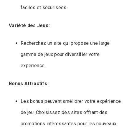
faciles et sécurisées.
Variété des Jeux :
Recherchez un site qui propose une large
gamme de jeux pour diversifier votre
expérience.
Bonus Attractifs :
Les bonus peuvent améliorer votre expérience
de jeu. Choisissez des sites offrant des
promotions intéressantes pour les nouveaux