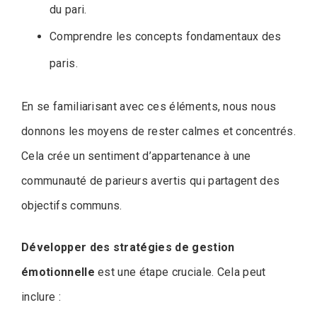
du pari.
Comprendre les concepts fondamentaux des
paris.
En se familiarisant avec ces éléments, nous nous
donnons les moyens de rester calmes et concentrés.
Cela crée un sentiment d’appartenance à une
communauté de parieurs avertis qui partagent des
objectifs communs.
Développer des stratégies de gestion
émotionnelle
est une étape cruciale. Cela peut
inclure :