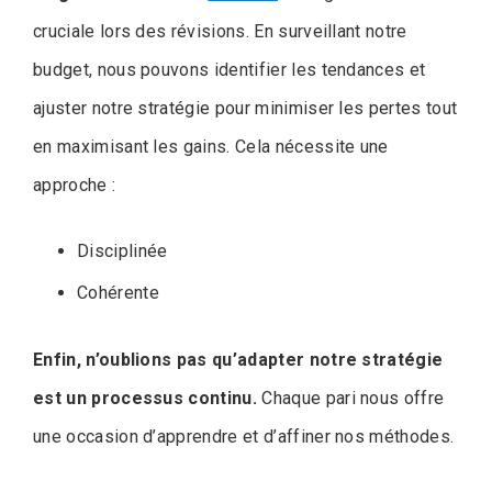
cruciale lors des révisions. En surveillant notre
budget, nous pouvons identifier les tendances et
ajuster notre stratégie pour minimiser les pertes tout
en maximisant les gains. Cela nécessite une
approche :
Disciplinée
Cohérente
Enfin, n’oublions pas qu’adapter notre stratégie
est un processus continu.
Chaque pari nous offre
une occasion d’apprendre et d’affiner nos méthodes.