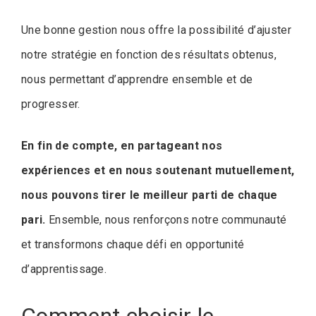
Une bonne gestion nous offre la possibilité d’ajuster
notre stratégie en fonction des résultats obtenus,
nous permettant d’apprendre ensemble et de
progresser.
En fin de compte, en partageant nos
expériences et en nous soutenant mutuellement,
nous pouvons tirer le meilleur parti de chaque
pari.
Ensemble, nous renforçons notre communauté
et transformons chaque défi en opportunité
d’apprentissage.
Comment choisir le