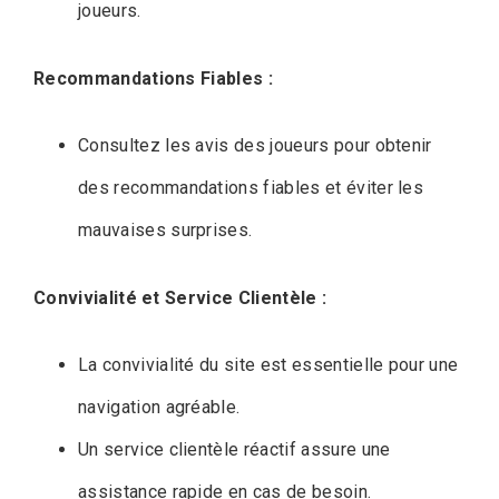
joueurs.
Recommandations Fiables :
Consultez les avis des joueurs pour obtenir
des recommandations fiables et éviter les
mauvaises surprises.
Convivialité et Service Clientèle :
La convivialité du site est essentielle pour une
navigation agréable.
Un service clientèle réactif assure une
assistance rapide en cas de besoin.