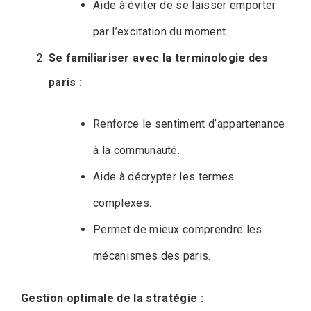
Aide à éviter de se laisser emporter
par l’excitation du moment.
Se familiariser avec la terminologie des
paris :
Renforce le sentiment d’appartenance
à la communauté.
Aide à décrypter les termes
complexes.
Permet de mieux comprendre les
mécanismes des paris.
Gestion optimale de la stratégie :