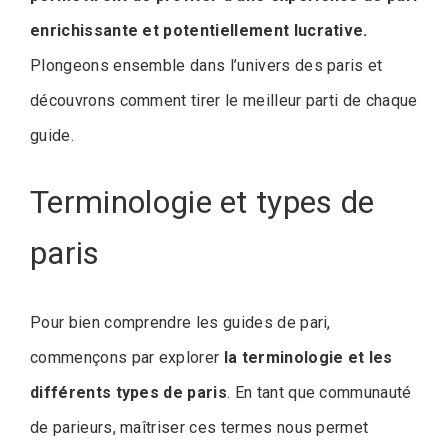
enrichissante et potentiellement lucrative.
Plongeons ensemble dans l’univers des paris et
découvrons comment tirer le meilleur parti de chaque
guide.
Terminologie et types de
paris
Pour bien comprendre les guides de pari,
commençons par explorer
la terminologie et les
différents types de paris
. En tant que communauté
de parieurs, maîtriser ces termes nous permet