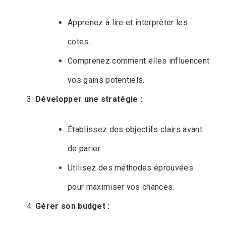
Apprenez à lire et interpréter les
cotes.
Comprenez comment elles influencent
vos gains potentiels.
Développer une stratégie :
Établissez des objectifs clairs avant
de parier.
Utilisez des méthodes éprouvées
pour maximiser vos chances.
Gérer son budget :